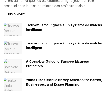
À l'ère du numérique, les plateformes en ligne jouent un rôle
essentiel dans la mise en relation des professionnels et...
READ MORE
Trouvez l’amour grâce à un système de matchs
intelligent
Trouvez l’amour grâce à un système de matchs
intelligent
A Complete Guide to Bamboo Mattress
Protectors
Yorba Linda Mobile Notary Services for Homes,
Businesses, and Estate Planning