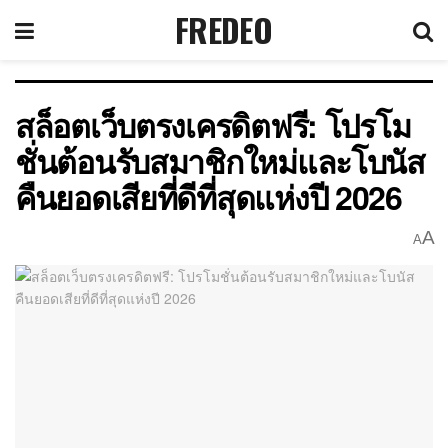
FREDEO
สล็อตเว็บตรงเครดิตฟรี: โปรโม
ชั่นต้อนรับสมาชิกใหม่และโบนัส
คืนยอดเสียที่ดีที่สุดแห่งปี 2026
A
A