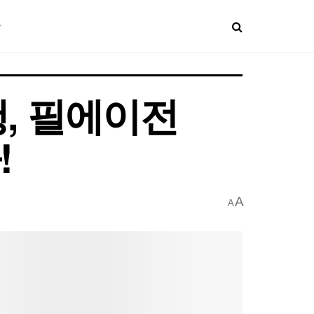
행, 필에이전
!
A
A