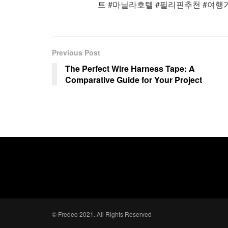
트 #마닐라호텔 #필리핀추천 #여행
Previous Post
The Perfect Wire Harness Tape: A
Comparative Guide for Your Project
© Fredeo 2021. All Rights Reserved