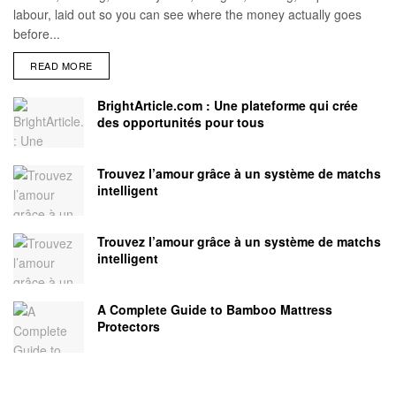
labour, laid out so you can see where the money actually goes
before...
READ MORE
BrightArticle.com : Une plateforme qui crée
des opportunités pour tous
Trouvez l’amour grâce à un système de matchs
intelligent
Trouvez l’amour grâce à un système de matchs
intelligent
A Complete Guide to Bamboo Mattress
Protectors