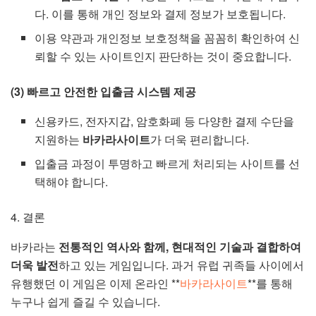
다. 이를 통해 개인 정보와 결제 정보가 보호됩니다.
이용 약관과 개인정보 보호정책을 꼼꼼히 확인하여 신
뢰할 수 있는 사이트인지 판단하는 것이 중요합니다.
(3) 빠르고 안전한 입출금 시스템 제공
신용카드, 전자지갑, 암호화폐 등 다양한 결제 수단을
지원하는
바카라사이트
가 더욱 편리합니다.
입출금 과정이 투명하고 빠르게 처리되는 사이트를 선
택해야 합니다.
4. 결론
바카라는
전통적인 역사와 함께, 현대적인 기술과 결합하여
더욱 발전
하고 있는 게임입니다. 과거 유럽 귀족들 사이에서
유행했던 이 게임은 이제 온라인 **
바카라사이트
**를 통해
누구나 쉽게 즐길 수 있습니다.