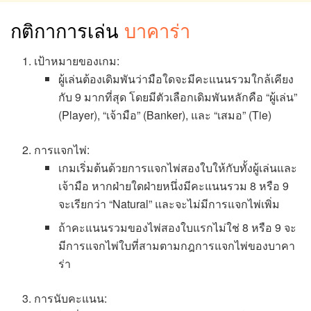
กติกาการเล่น
บาคาร่า
เป้าหมายของเกม:
ผู้เล่นต้องเดิมพันว่ามือใดจะมีคะแนนรวมใกล้เคียง
กับ 9 มากที่สุด โดยมีตัวเลือกเดิมพันหลักคือ “ผู้เล่น”
(Player), “เจ้ามือ” (Banker), และ “เสมอ” (Tie)
การแจกไพ่:
เกมเริ่มต้นด้วยการแจกไพ่สองใบให้กับทั้งผู้เล่นและ
เจ้ามือ หากฝ่ายใดฝ่ายหนึ่งมีคะแนนรวม 8 หรือ 9
จะเรียกว่า “Natural” และจะไม่มีการแจกไพ่เพิ่ม
ถ้าคะแนนรวมของไพ่สองใบแรกไม่ใช่ 8 หรือ 9 จะ
มีการแจกไพ่ใบที่สามตามกฎการแจกไพ่ของบาคา
ร่า
การนับคะแนน: