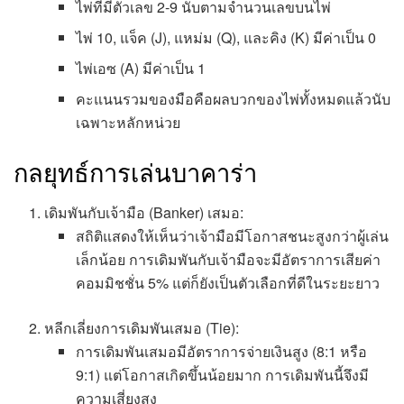
ไพ่ที่มีตัวเลข 2-9 นับตามจำนวนเลขบนไพ่
ไพ่ 10, แจ็ค (J), แหม่ม (Q), และคิง (K) มีค่าเป็น 0
ไพ่เอซ (A) มีค่าเป็น 1
คะแนนรวมของมือคือผลบวกของไพ่ทั้งหมดแล้วนับ
เฉพาะหลักหน่วย
กลยุทธ์การเล่นบาคาร่า
เดิมพันกับเจ้ามือ (Banker) เสมอ:
สถิติแสดงให้เห็นว่าเจ้ามือมีโอกาสชนะสูงกว่าผู้เล่น
เล็กน้อย การเดิมพันกับเจ้ามือจะมีอัตราการเสียค่า
คอมมิชชั่น 5% แต่ก็ยังเป็นตัวเลือกที่ดีในระยะยาว
หลีกเลี่ยงการเดิมพันเสมอ (Tie):
การเดิมพันเสมอมีอัตราการจ่ายเงินสูง (8:1 หรือ
9:1) แต่โอกาสเกิดขึ้นน้อยมาก การเดิมพันนี้จึงมี
ความเสี่ยงสูง