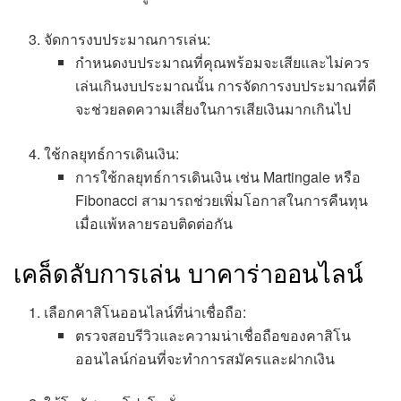
จัดการงบประมาณการเล่น:
กำหนดงบประมาณที่คุณพร้อมจะเสียและไม่ควร
เล่นเกินงบประมาณนั้น การจัดการงบประมาณที่ดี
จะช่วยลดความเสี่ยงในการเสียเงินมากเกินไป
ใช้กลยุทธ์การเดินเงิน:
การใช้กลยุทธ์การเดินเงิน เช่น Martingale หรือ
Fibonacci สามารถช่วยเพิ่มโอกาสในการคืนทุน
เมื่อแพ้หลายรอบติดต่อกัน
เคล็ดลับการเล่น บาคาร่าออนไลน์
เลือกคาสิโนออนไลน์ที่น่าเชื่อถือ:
ตรวจสอบรีวิวและความน่าเชื่อถือของคาสิโน
ออนไลน์ก่อนที่จะทำการสมัครและฝากเงิน