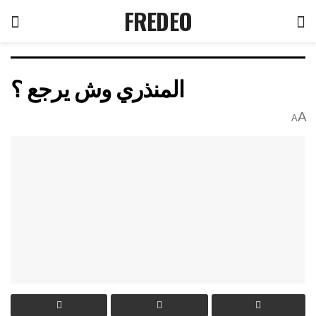
FREDEO
المنذري وش يرجع ؟
A
A