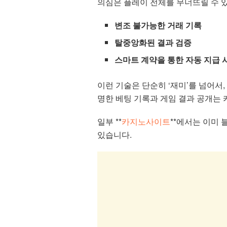
의심은 플레이 전체를 무너뜨릴 수 
변조 불가능한 거래 기록
탈중앙화된 결과 검증
스마트 계약을 통한 자동 지급 
이런 기술은 단순히 ‘재미’를 넘어서
명한 베팅 기록과 게임 결과 공개는 
일부 **
카지노사이트
**에서는 이미
있습니다.