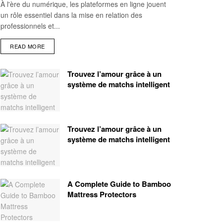
À l'ère du numérique, les plateformes en ligne jouent
un rôle essentiel dans la mise en relation des
professionnels et...
READ MORE
Trouvez l’amour grâce à un
système de matchs intelligent
Trouvez l’amour grâce à un
système de matchs intelligent
A Complete Guide to Bamboo
Mattress Protectors