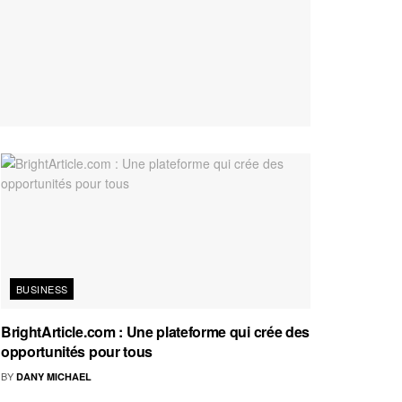
BUSINESS
BrightArticle.com : Une plateforme qui crée des
opportunités pour tous
BY
DANY MICHAEL