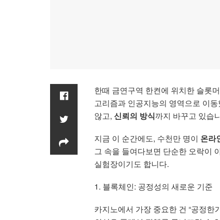
한때 금연구역 한켠에 위치한 슬롯머신
고리즘과 인공지능의 영역으로 이동했
않고,
신뢰의 방식
까지 바꾸고 있습니
지금 이 순간에도, 수천만 명이
온라
그 속을 들여다보면 단순한 오락이 
실험장이기도 합니다.
1. 블록체인: 공정성의 새로운 기준
카지노에서 가장 중요한 건 “공정한