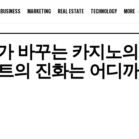
BUSINESS
MARKETING
REAL ESTATE
TECHNOLOGY
MORE
가 바꾸는 카지노의
트의 진화는 어디까