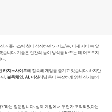
과 플라스틱 칩이 상징하던 ‘카지노’는, 이제 서버 속 알
습니다. 기술은 인간의 놀이 방식을 바꾸는 데 머무르지
다.
인 카지노사이트
에 접속해 게임을 즐기고 있습니다. 하지만
아닌,
블록체인, AI, 머신러닝
등이 복잡하게 얽힌 신기술의
가?”라는 질문입니다. 실제 게임에서 무언가 조작되었다는