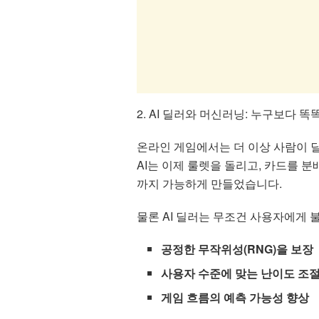
2. AI 딜러와 머신러닝: 누구보다 똑
온라인 게임에서는 더 이상 사람이 
AI는 이제 룰렛을 돌리고, 카드를 
까지 가능하게 만들었습니다.
물론 AI 딜러는 무조건 사용자에게 
공정한 무작위성(RNG)을 보장
사용자 수준에 맞는 난이도 조
게임 흐름의 예측 가능성 향상